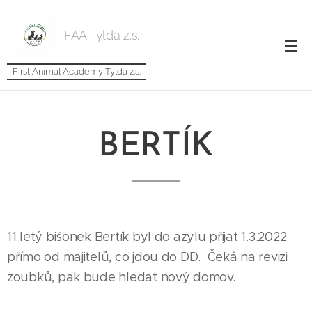
FAA Tylda z.s.
First Animal Academy Tylda z.s.
BERTÍK
11 letý bišonek Bertík byl do azylu přijat 1.3.2022
přímo od majitelů, co jdou do DD. Čeká na revizi
zoubků, pak bude hledat nový domov.