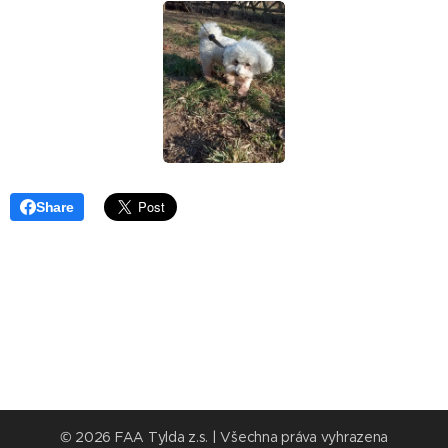
Share
© 2026 FAA Tylda z.s. | Všechna práva vyhrazena