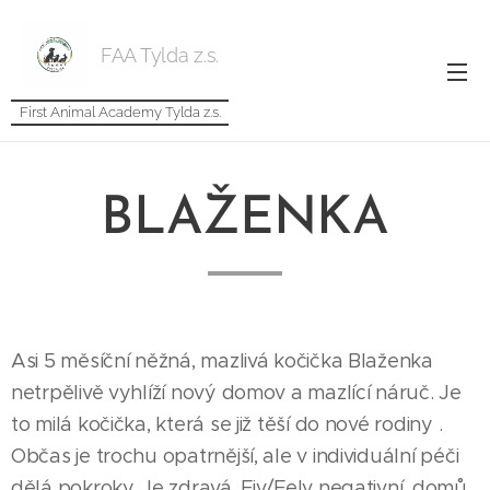
FAA Tylda z.s.
First Animal Academy Tylda z.s.
BLAŽENKA
Asi 5 měsíční něžná, mazlivá kočička Blaženka
netrpělivě vyhlíží nový domov a mazlící náruč. Je
to milá kočička, která se již těší do nové rodiny .
Občas je trochu opatrnější, ale v individuální péči
dělá pokroky. Je zdravá, Fiv/Felv negativní, domů