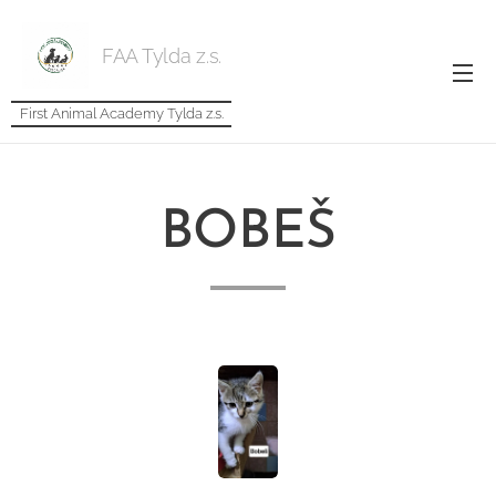
FAA Tylda z.s.
First Animal Academy Tylda z.s.
BOBEŠ