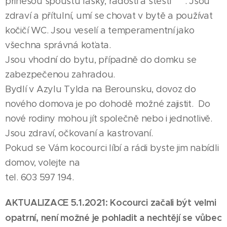
přinesou spoustu lásky, radosti a štěstí 😊. Jsou
zdraví a přítulní, umí se chovat v bytě a používat
kočičí WC. Jsou veselí a temperamentní jako
všechna správná koťata.
Jsou vhodní do bytu, případně do domku se
zabezpečenou zahradou.
Bydlí v Azylu Tylda na Berounsku, dovoz do
nového domova je po dohodě možné zajistit. Do
nové rodiny mohou jít společně nebo i jednotlivě.
Jsou zdraví, očkovaní a kastrovaní.
Pokud se Vám kocourci líbí a rádi byste jim nabídli
domov, volejte na
tel. 603 597 194.
AKTUALIZACE 5.1.2021: Kocourci začali být velmi
opatrní, není možné je pohladit a nechtějí se vůbec