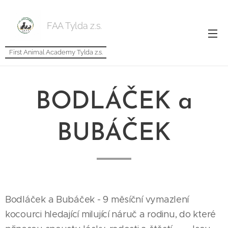
FAA Tylda z.s.
First Animal Academy Tylda z.s.
BODLÁČEK a
BUBÁČEK
Bodláček a Bubáček - 9 měsíční vymazlení
kocourci hledající milující náruč a rodinu, do které