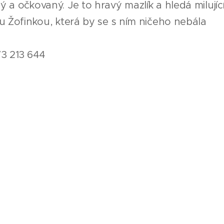
ý a očkovaný. Je to hravý mazlík a hledá milují
ou Žofinkou, která by se s ním ničeho nebála ♥️
73 213 644