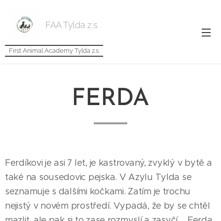
FAA Tylda z.s.
First Animal Academy Tylda z.s.
FERDA
Ferdíkovi je asi 7 let, je kastrovaný, zvyklý v bytě a
také na sousedovic pejska. V Azylu Tylda se
seznamuje s dalšími kočkami. Zatím je trochu
nejistý v novém prostředí. Vypadá, že by se chtěl
mazlit, ale pak si to zase rozmyslí a zasyčí.... Ferda