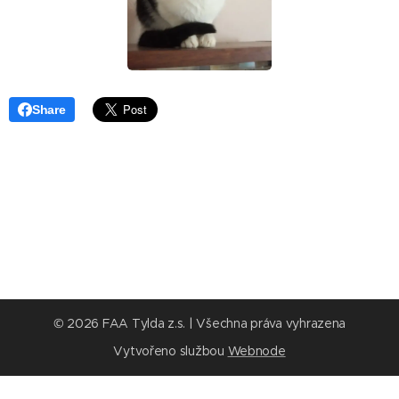
Share
© 2026 FAA Tylda z.s. | Všechna práva vyhrazena
Vytvořeno službou
Webnode