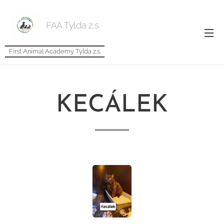
FAA Tylda z.s.
First Animal Academy Tylda z.s.
KECÁLEK