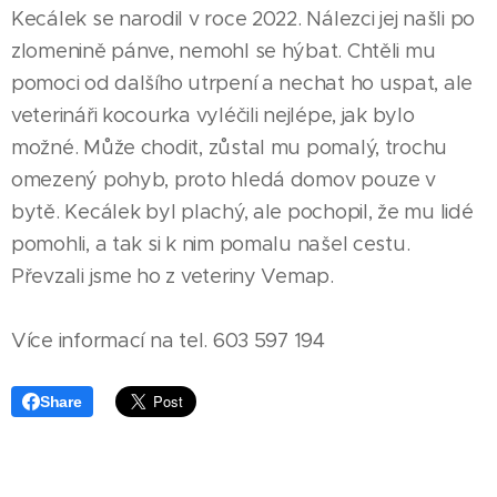
Kecálek se narodil v roce 2022. Nálezci jej našli po
zlomenině pánve, nemohl se hýbat. Chtěli mu
pomoci od dalšího utrpení a nechat ho uspat, ale
veterináři kocourka vyléčili nejlépe, jak bylo
možné. Může chodit, zůstal mu pomalý, trochu
omezený pohyb, proto hledá domov pouze v
bytě. Kecálek byl plachý, ale pochopil, že mu lidé
pomohli, a tak si k nim pomalu našel cestu.
Převzali jsme ho z veteriny Vemap.
Více informací na tel. 603 597 194
Share