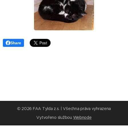
Share
© 2026 FAA Tylda z.s. | Všechna práva vyhrazena
Vytvořeno službou
Webnode