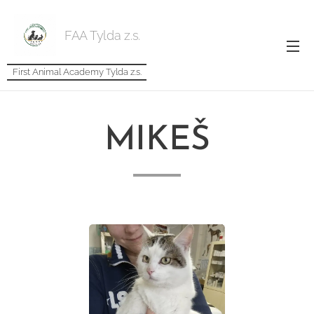
FAA Tylda z.s.
First Animal Academy Tylda z.s.
MIKEŠ