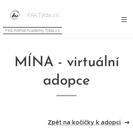
FAA Tylda z.s.
First Animal Academy Tylda z.s.
MÍNA - virtuální
adopce
Zpět na kočičky k adopci