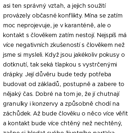
asi ten správný vztah, a jejich soužití
provázely občasné konflikty. Mína se zatím
moc neprojevuje, je v karanténě, ale o
kontakt s člověkem zatím nestojí. Nejspíš má
více negativních zkušeností s člověkem než
jsme si mysleli. Když jsou jakékoliv pokusy o
dotknutí, tak seká tlapkou s vystrčenými
drápky. Její důvěru bude tedy potřeba
budovat od základů, postupně a zabere to
nějaký čas. Dobré na tom je, že jí chutnají
granulky i konzervy a způsobně chodí na
záchůdek. Až bude člověku o něco více věřit
a kontakt bude více chtěný než nechtěný,