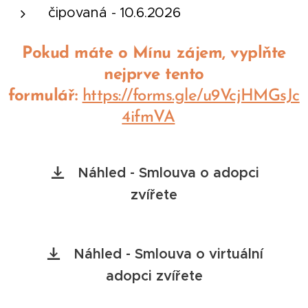
čipovaná - 10.6.2026
Pokud máte o Mínu zájem, vyplňte
nejprve tento
formulář:
https://forms.gle/u9VcjHMGsJc
4ifmVA
Náhled - Smlouva o adopci
zvířete
Náhled - Smlouva o virtuální
adopci zvířete