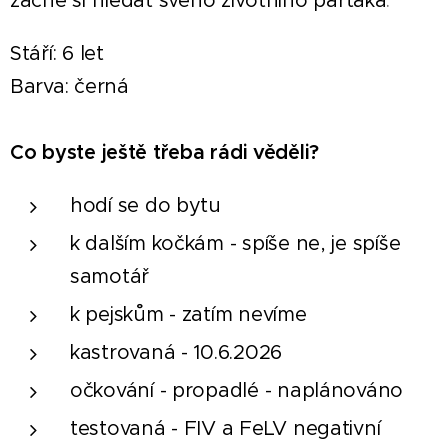
začne si hledat svého životního parťaka
.
Stáří: 6 let
Barva: černá
Co byste ještě třeba rádi věděli?
hodí se do bytu
k dalším kočkám - spíše ne, je spíše
samotář
k pejskům - zatím nevíme
kastrovaná - 10.6.2026
očkování - propadlé - naplánováno
testovaná - FIV a FeLV negativní