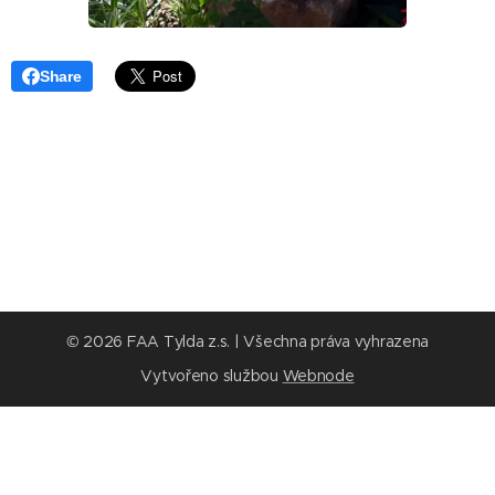
Share
© 2026 FAA Tylda z.s. | Všechna práva vyhrazena
Vytvořeno službou
Webnode
Vytvořte si webové stránky zdarma!