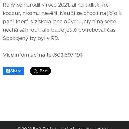
Roky se narodil v roce 2021, žil na sídlišti, ničí
kocour, nikomu nevěřil. Naučil se chodit na jídlo k
paní, která si získala jeho důvěru. Nyní na sebe
nechá sáhnout, ale bude ještě potřebovat čas.
Spokojený by byl v RD.
Více informací na tel.603 597 194
Share
© 2026 FAA Tylda z.s. | Všechna práva vyhrazena