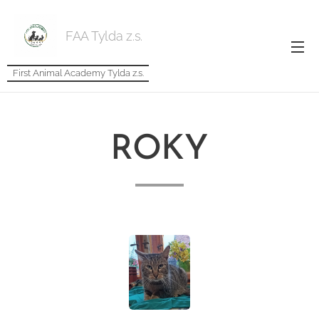
FAA Tylda z.s.
First Animal Academy Tylda z.s.
ROKY