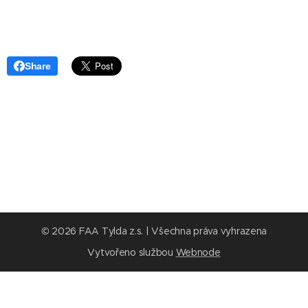
Share
© 2026 FAA Tylda z.s. | Všechna práva vyhrazena
Vytvořeno službou
Webnode
Vytvořte si webové stránky zdarma!