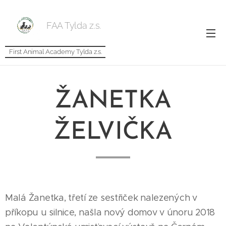
FAA Tylda z.s.
First Animal Academy Tylda z.s.
ŽANETKA
ŽELVIČKA
Malá Žanetka, třetí ze sestřiček nalezených v
příkopu u silnice, našla nový domov v únoru 2018