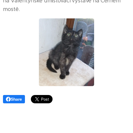
na Valentýnské umisťovací výstavě na Černém
mostě.
Share